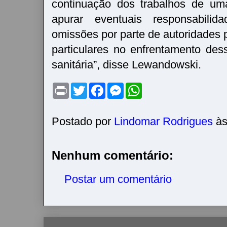
continuação dos trabalhos de um
apurar eventuais responsabili
omissões por parte de autoridades
particulares no enfrentamento des
sanitária”, disse Lewandowski.
P
T
F
M
W
r
w
a
e
h
i
i
c
s
a
n
t
e
s
t
t
t
b
e
s
Postado por
Lindomar Rodrigues
à
e
o
n
A
r
o
g
p
k
e
p
r
Nenhum comentário:
Postar um comentário