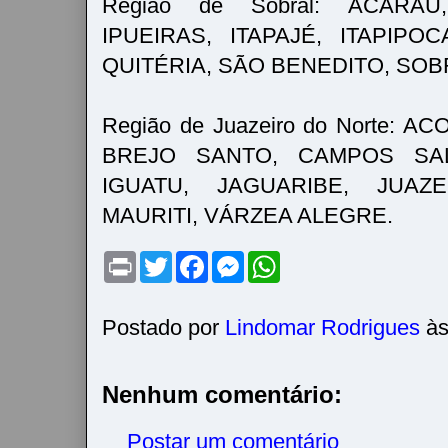
Região de Sobral: ACARAÚ
IPUEIRAS, ITAPAJÉ, ITAPIPO
QUITÉRIA, SÃO BENEDITO, SOB
Região de Juazeiro do Norte: 
BREJO SANTO, CAMPOS SAL
IGUATU, JAGUARIBE, JUAZ
MAURITI, VÁRZEA ALEGRE.
P
T
F
M
W
r
w
a
e
h
i
i
c
s
a
n
t
e
s
t
t
t
b
e
s
Postado por
Lindomar Rodrigues
à
e
o
n
A
r
o
g
p
k
e
p
r
Nenhum comentário:
Postar um comentário