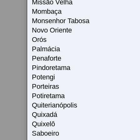
Missão Velha
Mombaça
Monsenhor Tabosa
Novo Oriente
Orós
Palmácia
Penaforte
Pindoretama
Potengi
Porteiras
Potiretama
Quiterianópolis
Quixadá
Quixelô
Saboeiro