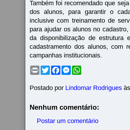
Também foi recomendado que seja 
dos alunos, para garantir o cad
inclusive com treinamento de serv
para ajudar os alunos no cadastro,
da disponibilização de estrutura
cadastramento dos alunos, com r
campanhas institucionais.
P
T
F
M
W
r
w
a
e
h
i
i
c
s
a
n
t
e
s
t
t
t
b
e
s
Postado por
Lindomar Rodrigues
à
e
o
n
A
r
o
g
p
k
e
p
r
Nenhum comentário:
Postar um comentário