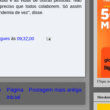
idas e as vidas de outras pessoas. Não
É preciso que todos colaborem. Só assim
demia de vez", disse.
igues
às
09:37:00
Clique n
e
Página
Postagem mais antiga
inicial
Movelet