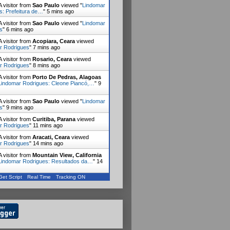
 visitor from
Sao Paulo
viewed "
Lindomar
s: Prefeitura de…
"
5 mins ago
 visitor from
Sao Paulo
viewed "
Lindomar
s
"
6 mins ago
 visitor from
Acopiara, Ceara
viewed
r Rodrigues
"
7 mins ago
 visitor from
Rosario, Ceara
viewed
r Rodrigues
"
8 mins ago
 visitor from
Porto De Pedras, Alagoas
Lindomar Rodrigues: Cleone Piancó,…
"
9
 visitor from
Sao Paulo
viewed "
Lindomar
s
"
9 mins ago
 visitor from
Curitiba, Parana
viewed
r Rodrigues
"
11 mins ago
 visitor from
Aracati, Ceara
viewed
r Rodrigues
"
14 mins ago
 visitor from
Mountain View, California
Lindomar Rodrigues: Resultados da…
"
14
Get Script
Real Time
Tracking ON