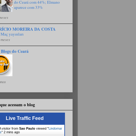
do Ceará com 44%; Elmano
aparece com 33%
meses
RÍCIO MOREIRA DA COSTA
 Maç yayınları
 meses
 Blogs do Ceará
anos
que acessam o blog
Live Traffic Feed
 visitor from
Sao Paulo
viewed "
Lindomar
s
"
2 mins ago