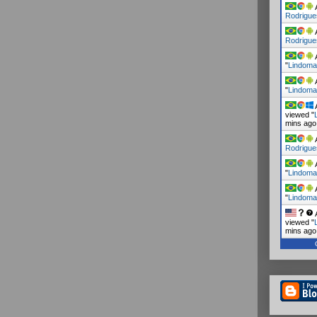
A
Rodrigue
A
Rodrigue
A
"
Lindoma
A
"
Lindoma
A
viewed "
mins ago
A
Rodrigue
A
"
Lindoma
A
"
Lindoma
A
viewed "
mins ago