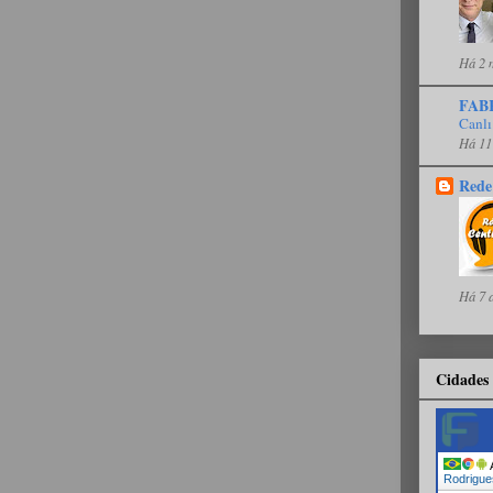
Há 2 
FAB
Canlı
Há 11
Rede
Há 7 
Cidades 
A
Rodrigue