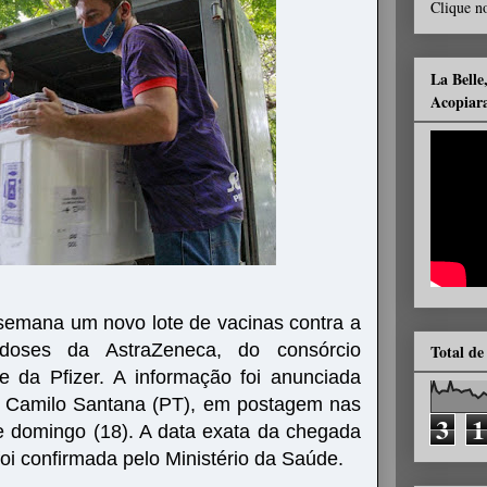
Clique no
La Belle
Acopiar
semana um novo lote de vacinas contra a
doses da AstraZeneca, do consórcio
Total de
e da Pfizer. A informação foi anunciada
, Camilo Santana (PT), em postagem nas
3
1
te domingo (18). A data exata da chegada
oi confirmada pelo Ministério da Saúde.