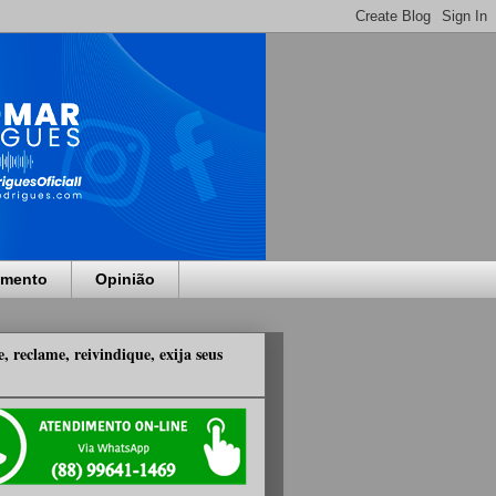
imento
Opinião
, reclame, reivindique, exija seus