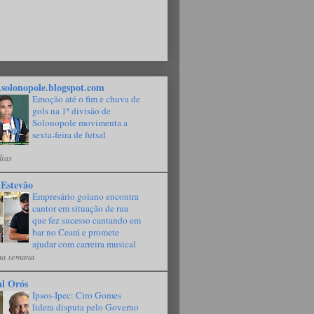
solonopole.blogspot.com
Emoção até o fim e chuva de
gols na 1ª divisão de
Solonopole movimenta a
sexta-feira de futsal
dias
 Estevão
Empresário goiano encontra
cantor em situação de rua
que fez sucesso cantando em
bar no Ceará e promete
ajudar com carreira musical
a semana
al Orós
Ipsos-Ipec: Ciro Gomes
lidera disputa pelo Governo