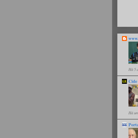
www.
Há 5 
Cide
Há um
Port