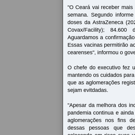
"O Ceará vai receber mais
semana. Segundo informe 
doses da AstraZeneca (202
Covax/Facility); 84.60
Aguardamos a confirmação 
Essas vacinas permitirão a
cearenses", informou o gov
O chefe do executivo fez 
mantendo os cuidados para 
que as aglomerações regist
sejam evitdadas.
"Apesar da melhora dos ind
pandemia continua e ainda
aglomerações nos fins d
dessas pessoas que desr