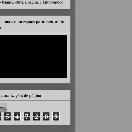
 banner, curta a página e fale conosco
, o mais novo espaço para eventos de
a
 visualizações de página
5
4
7
2
0
9