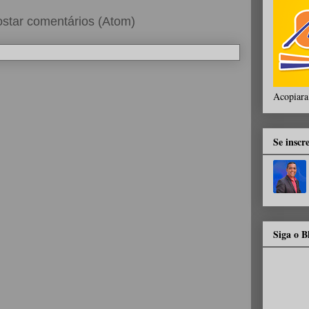
star comentários (Atom)
Acopiara
Se inscr
Siga o 