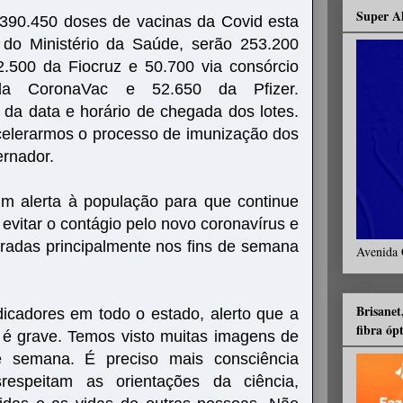
Super A
 390.450 doses de vacinas da Covid esta
do Ministério da Saúde, serão 253.200
.500 da Fiocruz e 50.700 via consórcio
0 da CoronaVac e 52.650 da Pfizer.
da data e horário de chegada dos lotes.
celerarmos o processo de imunização dos
ernador.
um alerta à população para que continue
evitar o contágio pelo novo coronavírus e
radas principalmente nos fins de semana
Avenida 
Brisanet
icadores em todo o estado, alerto que a
fibra óp
 é grave. Temos visto muitas imagens de
e semana. É preciso mais consciência
espeitam as orientações da ciência,