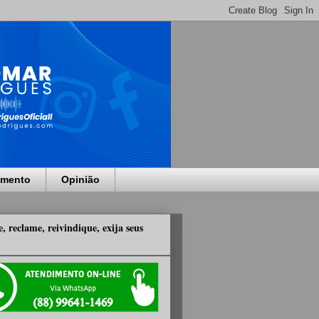
imento
Opinião
, reclame, reivindique, exija seus