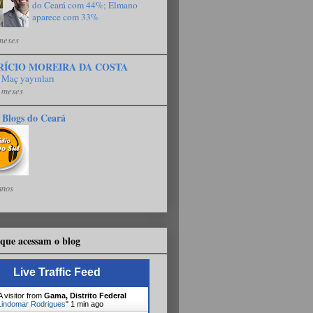
do Ceará com 44%; Elmano
aparece com 33%
meses
RÍCIO MOREIRA DA COSTA
 Maç yayınları
 meses
 Blogs do Ceará
anos
que acessam o blog
Live Traffic Feed
 visitor from
Gama, Distrito Federal
Lindomar Rodrigues
"
1 min ago