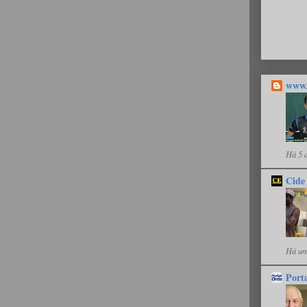
www.
Há 5 
Cide
Há um
Port