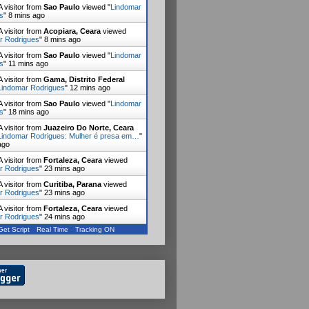
 visitor from
Sao Paulo
viewed "
Lindomar
s
"
8 mins ago
 visitor from
Acopiara, Ceara
viewed
r Rodrigues
"
8 mins ago
 visitor from
Sao Paulo
viewed "
Lindomar
s
"
11 mins ago
 visitor from
Gama, Distrito Federal
Lindomar Rodrigues
"
12 mins ago
 visitor from
Sao Paulo
viewed "
Lindomar
s
"
18 mins ago
 visitor from
Juazeiro Do Norte, Ceara
Lindomar Rodrigues: Mulher é presa em…
"
ago
 visitor from
Fortaleza, Ceara
viewed
r Rodrigues
"
23 mins ago
 visitor from
Curitiba, Parana
viewed
r Rodrigues
"
23 mins ago
 visitor from
Fortaleza, Ceara
viewed
r Rodrigues
"
24 mins ago
Get Script
Real Time
Tracking ON