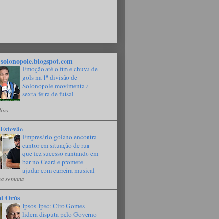
solonopole.blogspot.com
Emoção até o fim e chuva de
gols na 1ª divisão de
Solonopole movimenta a
sexta-feira de futsal
dias
 Estevão
Empresário goiano encontra
cantor em situação de rua
que fez sucesso cantando em
bar no Ceará e promete
ajudar com carreira musical
a semana
al Orós
Ipsos-Ipec: Ciro Gomes
lidera disputa pelo Governo