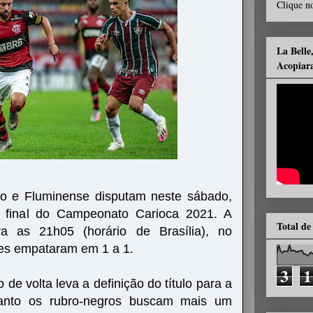
Clique no
La Belle
Acopiar
go e Fluminense disputam neste sábado,
 final do Campeonato Carioca 2021. A
Total de
a as 21h05 (horário de Brasília), no
pes empataram em 1 a 1.
3
1
de volta leva a definição do título para a
uanto os rubro-negros buscam mais um