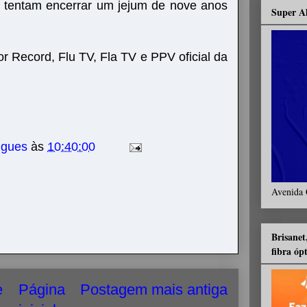
es tentam encerrar um jejum de nove anos
Super A
or Record, Flu TV, Fla TV e PPV oficial da
igues
às
10:40:00
Avenida 
Brisanet
fibra óp
e
Página
Postagem mais antiga