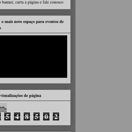
 banner, curta a página e fale conosco
, o mais novo espaço para eventos de
a
 visualizações de página
5
4
8
5
0
2