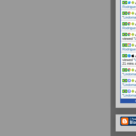
A
Rodrigue
A
"
Lindoma
A
Rodrigue
A
viewed "
A
Rodrigue
A
viewed "
21 mins 
A
"
Lindoma
A
"
Lindoma
A
"
Lindoma