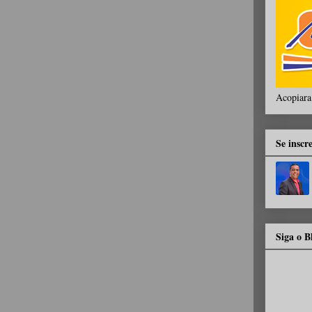
Acopiara
Se inscr
Siga o 