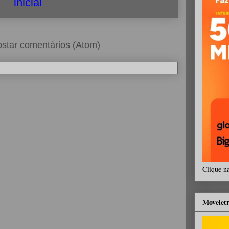
inicial
star comentários (Atom)
Clique n
Movelet