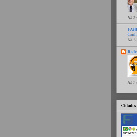
Há 2 
FAB
Canlı
Há 11
Rede
Há 7 
Cidades 
A
viewed "