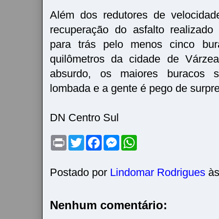
Além dos redutores de velocidade
recuperação do asfalto realizado
para trás pelo menos cinco bur
quilômetros da cidade de Várzea
absurdo, os maiores buracos 
lombada e a gente é pego de surpr
DN Centro Sul
P
T
F
M
W
r
w
a
e
h
i
i
c
s
a
n
t
e
s
t
t
t
b
e
s
Postado por
Lindomar Rodrigues
à
e
o
n
A
r
o
g
p
k
e
p
r
Nenhum comentário: