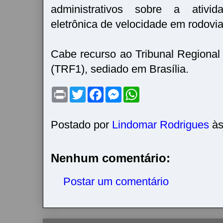
administrativos sobre a ativid
eletrônica de velocidade em rodovia
Cabe recurso ao Tribunal Regional
(TRF1), sediado em Brasília.
P
T
F
M
W
r
w
a
e
h
i
i
c
s
a
n
t
e
s
t
t
t
b
e
s
Postado por
Lindomar Rodrigues
à
e
o
n
A
r
o
g
p
k
e
p
r
Nenhum comentário:
Postar um comentário