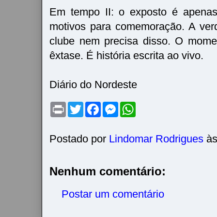
Em tempo II: o exposto é apena
motivos para comemoração. A ve
clube nem precisa disso. O momen
êxtase. É história escrita ao vivo.
Diário do Nordeste
P
T
F
M
W
r
w
a
e
h
i
i
c
s
a
n
t
e
s
t
t
t
b
e
s
Postado por
Lindomar Rodrigues
à
e
o
n
A
r
o
g
p
k
e
p
r
Nenhum comentário:
Postar um comentário