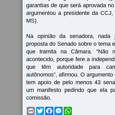
garantias de que será aprovada no
argumentou a presidente da CCJ,
MS).
Na opinião da senadora, nada ju
proposta do Senado sobre o tema 
que tramita na Câmara. “Não m
acontecido, porque fere a indepen
que têm autoridade para cam
autônomos”, afirmou. O argumento
tem apoio de pelo menos 43 sena
um manifesto pedindo que ela pa
comissão.
P
T
F
M
W
r
w
a
e
h