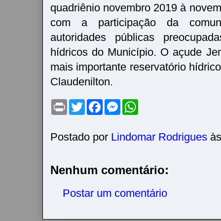
quadriênio novembro 2019 à novembr
com a participação da comuni
autoridades públicas preocupa
hídricos do Município. O açude Jen
mais importante reservatório hídric
Claudenilton.
P
T
F
M
W
r
w
a
e
h
i
i
c
s
a
n
t
e
s
t
t
t
b
e
s
Postado por
Lindomar Rodrigues
à
e
o
n
A
r
o
g
p
k
e
p
r
Nenhum comentário:
Postar um comentário