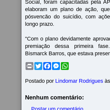
Social, foram capacitadas pela 
elaboram um plano de ação, que
pósvencão do suicídio, com açõe
longo prazo.
"Com o plano devidamente aprova
premiação dessa primeira fase.
Bismarck Barros, que estava presen
P
T
F
M
W
r
w
a
e
h
i
i
c
s
a
n
t
e
s
t
t
t
b
e
s
Postado por
Lindomar Rodrigues
à
e
o
n
A
r
o
g
p
k
e
p
r
Nenhum comentário:
Postar um comentário