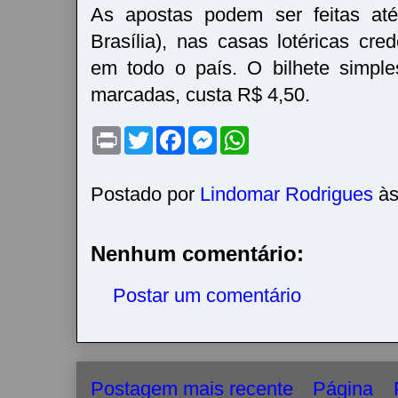
As apostas podem ser feitas até
Brasília), nas casas lotéricas cre
em todo o país. O bilhete simpl
marcadas, custa R$ 4,50.
P
T
F
M
W
r
w
a
e
h
i
i
c
s
a
n
t
e
s
t
t
t
b
e
s
Postado por
Lindomar Rodrigues
à
e
o
n
A
r
o
g
p
k
e
p
r
Nenhum comentário:
Postar um comentário
Postagem mais recente
Página