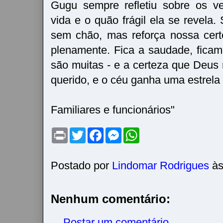
Gugu sempre refletiu sobre os ve
vida e o quão frágil ela se revela.
sem chão, mas reforça nossa cert
plenamente. Fica a saudade, fica
são muitas - e a certeza que Deus 
querido, e o céu ganha uma estrela
Familiares e funcionários"
P
T
F
M
W
r
w
a
e
h
i
i
c
s
a
n
t
e
s
t
t
t
b
e
s
Postado por
Lindomar Rodrigues
à
e
o
n
A
r
o
g
p
k
e
p
r
Nenhum comentário:
Postar um comentário