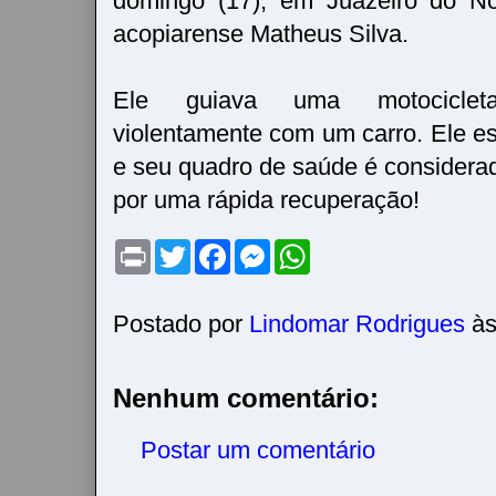
domingo (17), em Juazeiro do No
acopiarense Matheus Silva.
Ele guiava uma motocicleta
violentamente com um carro. Ele e
e seu quadro de saúde é considera
por uma rápida recuperação!
P
T
F
M
W
r
w
a
e
h
i
i
c
s
a
n
t
e
s
t
t
t
b
e
s
Postado por
Lindomar Rodrigues
à
e
o
n
A
r
o
g
p
k
e
p
r
Nenhum comentário:
Postar um comentário