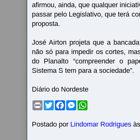
afirmou, ainda, que qualquer iniciat
passar pelo Legislativo, que terá 
proposta.
José Airton projeta que a bancad
não só para impedir os cortes, mas
do Planalto “compreender o pape
Sistema S tem para a sociedade”.
Diário do Nordeste
P
T
F
M
W
r
w
a
e
h
i
i
c
s
a
n
t
e
s
t
t
t
b
e
s
Postado por
Lindomar Rodrigues
à
e
o
n
A
r
o
g
p
k
e
p