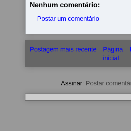
r
Nenhum comentário:
Postar um comentário
Postagem mais recente
Página
inicial
Assinar:
Postar comentá