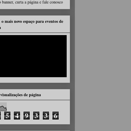
 banner, curta a página e fale conosco
, o mais novo espaço para eventos de
a
 visualizações de página
5
4
9
3
3
6