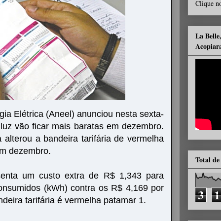
Clique no
La Belle
Acopiar
ia Elétrica (Aneel) anunciou nesta sexta-
e luz vão ficar mais baratas em dezembro.
 alterou a bandeira tarifária de vermelha
em dezembro.
Total de
senta um custo extra de R$ 1,343 para
consumidos (kWh) contra os R$ 4,169 por
3
1
eira tarifária é vermelha patamar 1.