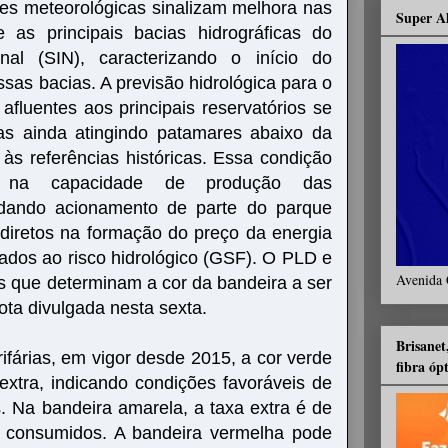
es meteorológicas sinalizam melhora nas
Super A
 as principais bacias hidrográficas do
onal (SIN), caracterizando o início do
sas bacias. A previsão hidrológica para o
fluentes aos principais reservatórios se
as ainda atingindo patamares abaixo da
s referências históricas. Essa condição
irá na capacidade de produção das
andando acionamento de parte do parque
 diretos na formação do preço da energia
nados ao risco hidrológico (GSF). O PLD e
Avenida 
s que determinam a cor da bandeira a ser
ota divulgada nesta sexta.
Brisanet
ifárias, em vigor desde 2015, a cor verde
fibra óp
xtra, indicando condições favoráveis de
. Na bandeira amarela, a taxa extra é de
consumidos. A bandeira vermelha pode