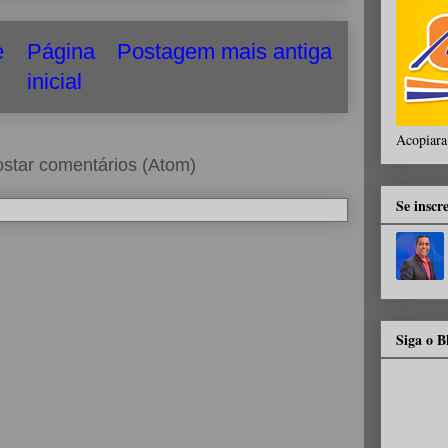
e
Página
Postagem mais antiga
inicial
Acopiara
star comentários (Atom)
Se inscr
Siga o 