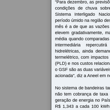
"Para dezembro, as previsõ
condições de chuva sobre
Sistema Interligado Naci
período úmido na região des
mês é a de que as vazões a
elevem gradativamente, m
média quando comparadas à
intermediária repercut
hidrelétricas, ainda dem
termelétrico, com impactos
(PLD) e nos custos relacio
o GSF são as duas variávei
acionada", diz a Aneel em n
No sistema de bandeiras tar
não tem cobrança de taxa e
geração de energia no País
R$ 1,343 a cada 100 kWh 