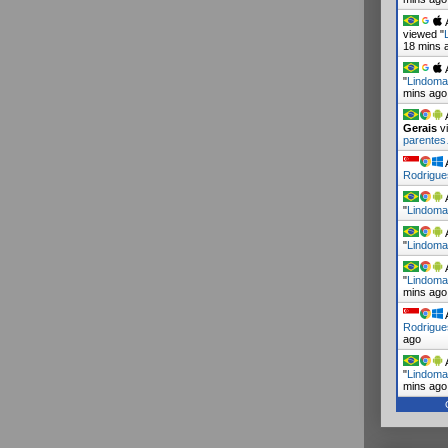
A
viewed "
18 mins 
A
"
Lindoma
mins ago
A
Gerais
vi
parente
A
Rodrigue
A
"
Lindoma
A
"
Lindoma
A
"
Lindoma
mins ago
A
Rodrigu
ago
A
"
Lindoma
mins ago