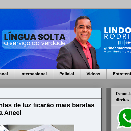
onal
Internacional
Policial
Vídeos
Entreten
Denuncie
direitos
tas de luz ficarão mais baratas
a Aneel