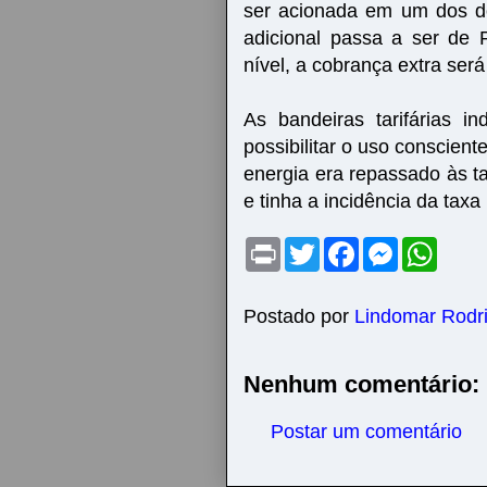
ser acionada em um dos doi
adicional passa a ser de
nível, a cobrança extra se
As bandeiras tarifárias 
possibilitar o uso conscient
energia era repassado às t
e tinha a incidência da taxa
P
T
F
M
W
r
w
a
e
h
i
i
c
s
a
n
t
e
s
t
t
t
b
e
s
Postado por
Lindomar Rodr
e
o
n
A
r
o
g
p
k
e
p
Nenhum comentário:
r
Postar um comentário