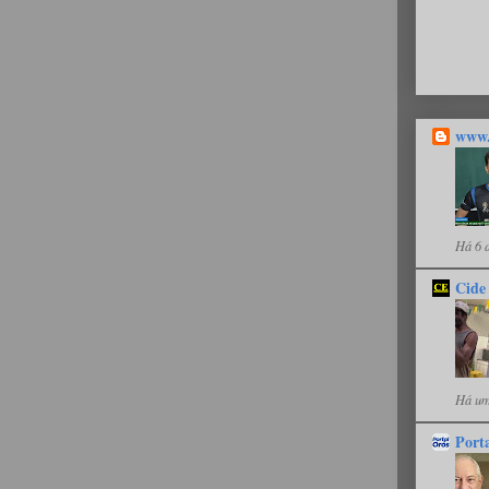
www.
Há 6 
Cide
Há um
Port