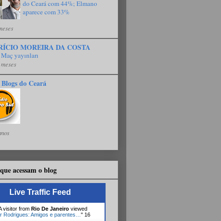
do Ceará com 44%; Elmano
aparece com 33%
meses
RÍCIO MOREIRA DA COSTA
 Maç yayınları
 meses
 Blogs do Ceará
anos
que acessam o blog
Live Traffic Feed
 visitor from
Rio De Janeiro
viewed
r Rodrigues: Amigos e parentes…
"
16