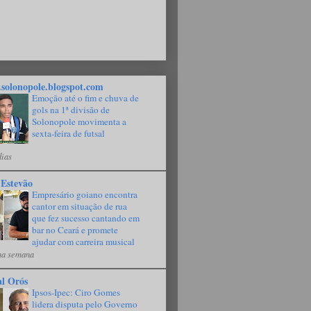
solonopole.blogspot.com
Emoção até o fim e chuva de
gols na 1ª divisão de
Solonopole movimenta a
sexta-feira de futsal
dias
 Estevão
Empresário goiano encontra
cantor em situação de rua
que fez sucesso cantando em
bar no Ceará e promete
ajudar com carreira musical
a semana
al Orós
Ipsos-Ipec: Ciro Gomes
lidera disputa pelo Governo