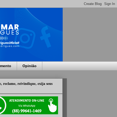
imento
Opinião
, reclame, reivindique, exija seus