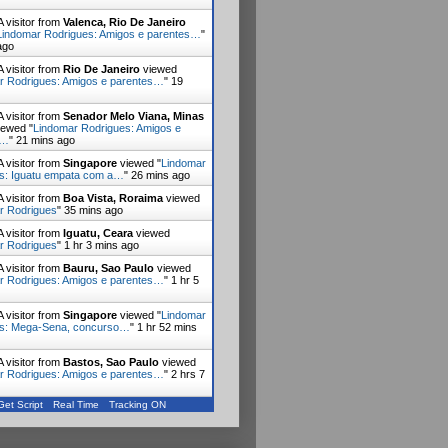
 visitor from
Valenca, Rio De Janeiro
Lindomar Rodrigues: Amigos e parentes…
"
ago
 visitor from
Rio De Janeiro
viewed
r Rodrigues: Amigos e parentes…
"
19
 visitor from
Senador Melo Viana, Minas
ewed "
Lindomar Rodrigues: Amigos e
s…
"
21 mins ago
 visitor from
Singapore
viewed "
Lindomar
s: Iguatu empata com a…
"
26 mins ago
 visitor from
Boa Vista, Roraima
viewed
r Rodrigues
"
35 mins ago
 visitor from
Iguatu, Ceara
viewed
r Rodrigues
"
1 hr 3 mins ago
 visitor from
Bauru, Sao Paulo
viewed
r Rodrigues: Amigos e parentes…
"
1 hr 5
 visitor from
Singapore
viewed "
Lindomar
es: Mega-Sena, concurso…
"
1 hr 52 mins
 visitor from
Bastos, Sao Paulo
viewed
r Rodrigues: Amigos e parentes…
"
2 hrs 7
Get Script
Real Time
Tracking ON