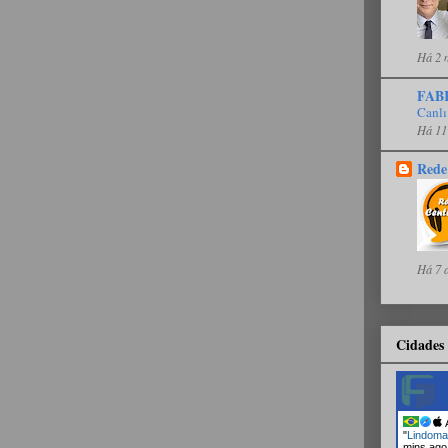
Há 2 
FAB
Canlı
Há 11
Rede
Há 7 
Cidades 
A
"
Lindoma
mins ago