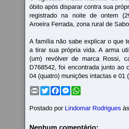
óbito após disparar contra sua própr
registrado na noite de ontem (2
Aroeira Ferrada, zona rural de Sab
A família não sabe explicar o que 
a tirar sua própria vida. A arma uti
(um) revólver de marca Rossi, c
D768542, foi encontrada junto ao 
04 (quatro) munições intactas e 01 
P
T
F
M
W
r
w
a
e
h
i
i
c
s
a
n
t
e
s
t
t
t
b
e
s
Postado por
Lindomar Rodrigues
à
e
o
n
A
r
o
g
p
k
e
p
r
Nenhum comentário: