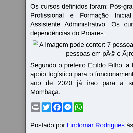
Os cursos definidos foram: Pós-g
Profissional e Formação Inici
Assistente Administrativo. Os c
dependências do Proares.
Segundo o prefeito Ecildo Filho, a 
apoio logístico para o funcionamen
ano de 2020 já irão para a 
Mombaça.
P
T
F
M
W
r
w
a
e
h
i
i
c
s
a
n
t
e
s
t
t
t
b
e
s
Postado por
Lindomar Rodrigues
à
e
o
n
A