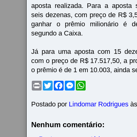
aposta realizada. Para a aposta
seis dezenas, com preço de R$ 3,5
ganhar o prêmio milionário é 
segundo a Caixa.
Já para uma aposta com 15 dezen
com o preço de R$ 17.517,50, a pro
o prêmio é de 1 em 10.003, ainda s
P
T
F
M
W
r
w
a
e
h
i
i
c
s
a
n
t
e
s
t
t
t
b
e
s
Postado por
Lindomar Rodrigues
à
e
o
n
A
r
o
g
p
k
e
p
r
Nenhum comentário: