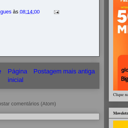
igues
às
08:14:00
e
Página
Postagem mais antiga
inicial
Clique n
star comentários (Atom)
Movelet