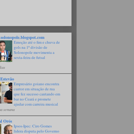
solonopole.blogspot.com
Emoção até o fim e chuva de
gols na 1ª divisão de
Solonopole movimenta a
sexta-feira de futsal
dias
 Estevão
Empresário goiano encontra
cantor em situação de rua
que fez sucesso cantando em
bar no Ceará e promete
ajudar com carreira musical
a semana
al Orós
Ipsos-Ipec: Ciro Gomes
lidera disputa pelo Governo