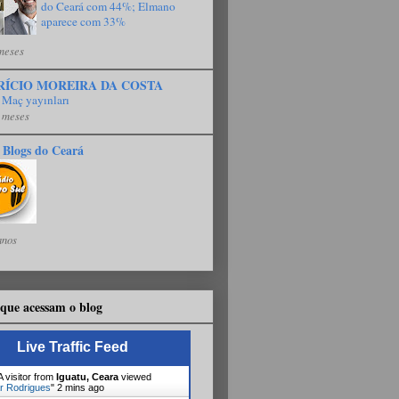
do Ceará com 44%; Elmano
aparece com 33%
meses
RÍCIO MOREIRA DA COSTA
 Maç yayınları
 meses
 Blogs do Ceará
anos
que acessam o blog
Live Traffic Feed
 visitor from
Iguatu, Ceara
viewed
r Rodrigues
"
2 mins ago