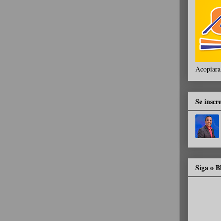
Acopiara
Se inscr
Siga o 