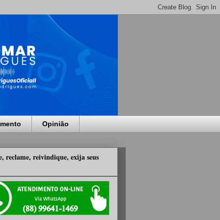
imento
Opinião
, reclame, reivindique, exija seus