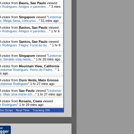
 visitor from
Bauru, Sao Paulo
viewed
r Rodrigues: Amigos e parentes…
"
3 mins
 visitor from
Singapore
viewed "
Lindomar
es: Mega-Sena, concurso…
"
51 mins ago
 visitor from
Bastos, Sao Paulo
viewed
r Rodrigues: Amigos e parentes…
"
1 hr 6
 visitor from
Santos, Sao Paulo
viewed
r Rodrigues: Flagra: Furacão da…
"
1 hr 8
 visitor from
Singapore
viewed "
Lindomar
s: Senado vota nesta…
"
1 hr 20 mins ago
 visitor from
Mountain View, California
Lindomar Rodrigues: Horto do Padre…
"
1
ns ago
 visitor from
Ouro Verde, Mato Grosso
Lindomar Rodrigues
"
1 hr 27 mins ago
 visitor from
Sao Paulo
viewed "
Lindomar
s: Mais uma morte em…
"
1 hr 27 mins ago
 visitor from
Rosario, Ceara
viewed
r Rodrigues
"
1 hr 29 mins ago
Get Script
Real Time
Tracking ON