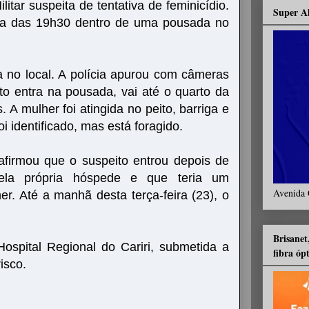
litar suspeita de tentativa de feminicídio.
Super A
lta das 19h30 dentro de uma pousada no
 no local. A polícia apurou com câmeras
o entra na pousada, vai até o quarto da
. A mulher foi atingida no peito, barriga e
 identificado, mas está foragido.
afirmou que o suspeito entrou depois de
ela própria hóspede e que teria um
Avenida 
r. Até a manhã desta terça-feira (23), o
Brisanet
Hospital Regional do Cariri, submetida a
fibra óp
isco.