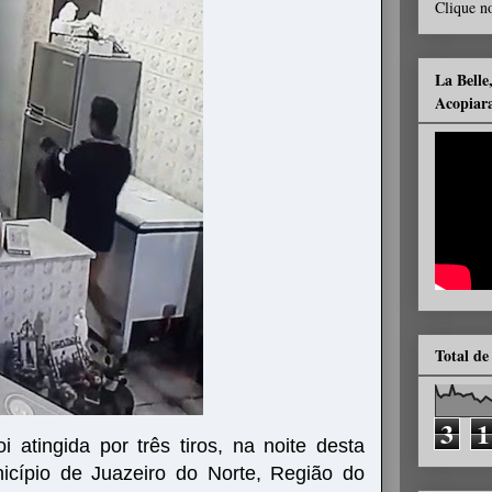
Clique no
La Belle
Acopiar
Total de
3
1
atingida por três tiros, na noite desta
nicípio de Juazeiro do Norte, Região do