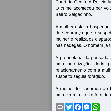
Cariri do Ceará. A Polícia Mi
O crime aconteceu por vo
Bairro Salgadinho.
A mulher estava hospedada
de segurança que o suspeit
mulher e realiza os disparos
nas nádegas. O homem já foi
A proprietária da pousada 
uma autorização dada p
relacionamento com a mulhe
suspeito seguia foragido.
A mulher foi socorrida ao 
uma cirurgia e está fora de r
P
T
F
M
W
r
w
a
e
h