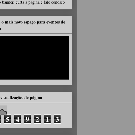
 banner, curta a página e fale conosco
, o mais novo espaço para eventos de
a
 visualizações de página
5
4
9
2
1
3