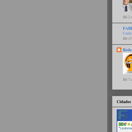
Há 2 
FAB
Canlı
Há 11
Rede
Há 7 
Cidades 
A
"
Lindoma