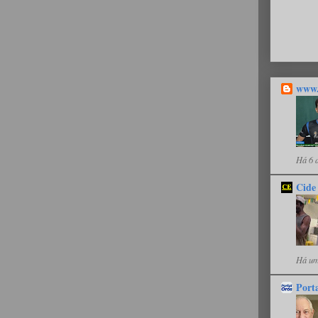
www.
Há 6 
Cide
Há um
Port