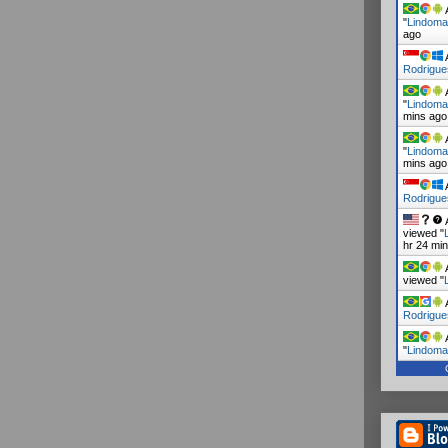
A
"
Lindoma
ago
A
Rodrigu
A
"
Lindoma
mins ago
A
"
Lindoma
mins ago
A
Rodrigue
A
viewed "
hr 24 mi
A
viewed "
A
Rodrigue
A
"
Lindoma