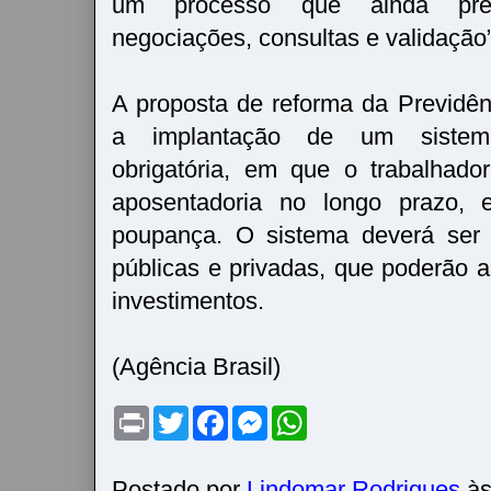
um processo que ainda prec
negociações, consultas e validação
A proposta de reforma da Previdênc
a implantação de um sistema
obrigatória, em que o trabalhador
aposentadoria no longo prazo,
poupança. O sistema deverá ser 
públicas e privadas, que poderão a
investimentos.
(Agência Brasil)
P
T
F
M
W
r
w
a
e
h
i
i
c
s
a
n
t
e
s
t
t
t
b
e
s
Postado por
Lindomar Rodrigues
à