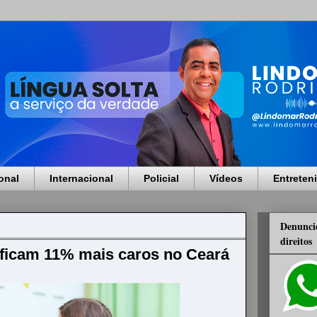
onal
Internacional
Policial
Vídeos
Entreten
Denuncie
direitos
ficam 11% mais caros no Ceará