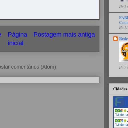
Há 2 
FAB
Canlı
Há 11
e
Página
Postagem mais antiga
Rede
inicial
star comentários (Atom)
Há 7 
Cidades 
A
"
Lindoma
A
"
Lindoma