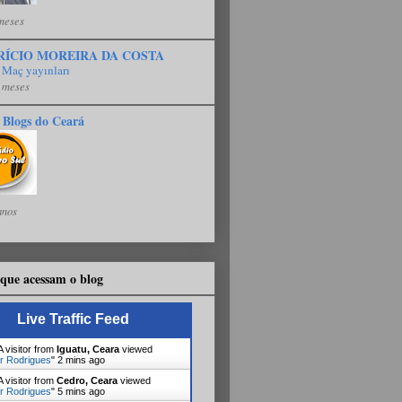
meses
RÍCIO MOREIRA DA COSTA
 Maç yayınları
 meses
 Blogs do Ceará
anos
que acessam o blog
Live Traffic Feed
 visitor from
Iguatu, Ceara
viewed
r Rodrigues
"
2 mins ago
 visitor from
Cedro, Ceara
viewed
r Rodrigues
"
5 mins ago