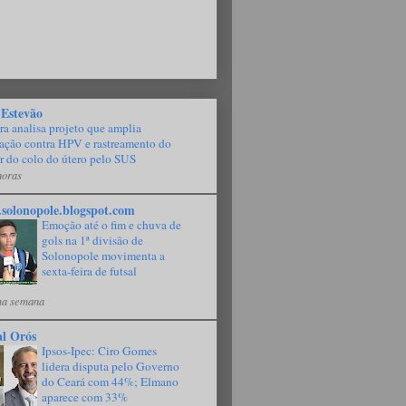
 Estevão
a analisa projeto que amplia
ação contra HPV e rastreamento do
r do colo do útero pelo SUS
horas
solonopole.blogspot.com
Emoção até o fim e chuva de
gols na 1ª divisão de
Solonopole movimenta a
sexta-feira de futsal
a semana
al Orós
Ipsos-Ipec: Ciro Gomes
lidera disputa pelo Governo
do Ceará com 44%; Elmano
aparece com 33%