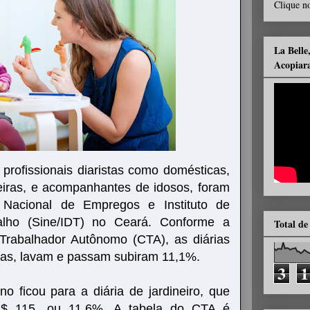
Clique no
La Belle
Acopiar
 profissionais diaristas como domésticas,
heiras, e acompanhantes de idosos, foram
 Nacional de Empregos e Instituto de
alho (Sine/IDT) no Ceará. Conforme a
Total de
Trabalhador Autônomo (CTA), as diárias
nas, lavam e passam subiram 11,1%.
3
1
 ficou para a diária de jardineiro, que
R$ 115, ou 11,6%. A tabela do CTA é