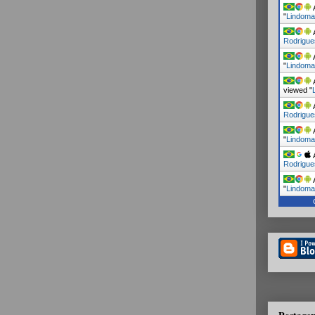
A
"
Lindoma
A
Rodrigue
A
"
Lindoma
A
viewed "
A
Rodrigue
A
"
Lindoma
A
Rodrigue
A
"
Lindoma