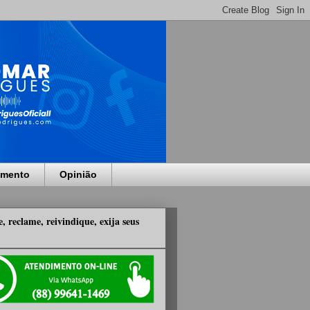
imento
Opinião
, reclame, reivindique, exija seus