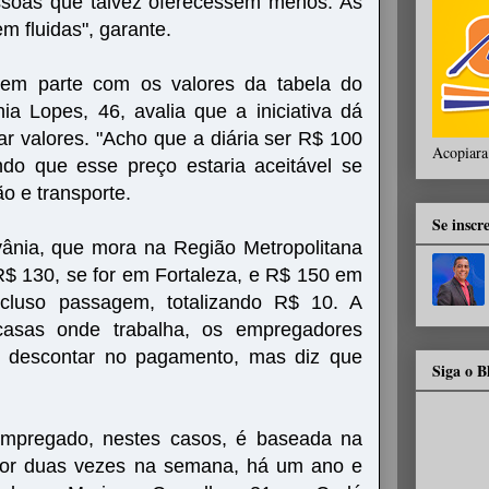
ssoas que talvez oferecessem menos. As
 fluidas", garante.
em parte com os valores da tabela do
nia Lopes, 46, avalia que a iniciativa dá
ar valores. "Acho que a diária ser R$ 100
Acopiara
ndo que esse preço estaria aceitável se
o e transporte.
Se inscr
vânia, que mora na Região Metropolitana
R$ 130, se for em Fortaleza, e R$ 150 em
ncluso passagem, totalizando R$ 10. A
casas onde trabalha, os empregadores
 descontar no pagamento, mas diz que
Siga o 
 empregado, nestes casos, é baseada na
 Por duas vezes na semana, há um ano e