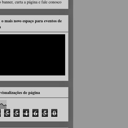
 banner, curta a página e fale conosco
, o mais novo espaço para eventos de
a
 visualizações de página
5
5
4
6
5
0