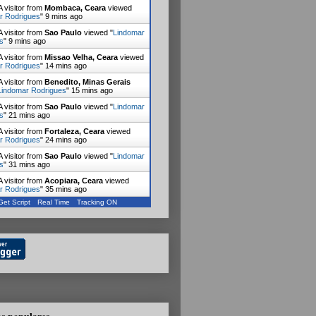
 visitor from
Mombaca, Ceara
viewed
r Rodrigues
"
9 mins ago
 visitor from
Sao Paulo
viewed "
Lindomar
s
"
9 mins ago
 visitor from
Missao Velha, Ceara
viewed
r Rodrigues
"
14 mins ago
 visitor from
Benedito, Minas Gerais
Lindomar Rodrigues
"
15 mins ago
 visitor from
Sao Paulo
viewed "
Lindomar
s
"
21 mins ago
 visitor from
Fortaleza, Ceara
viewed
r Rodrigues
"
24 mins ago
 visitor from
Sao Paulo
viewed "
Lindomar
s
"
31 mins ago
 visitor from
Acopiara, Ceara
viewed
r Rodrigues
"
35 mins ago
Get Script
Real Time
Tracking ON