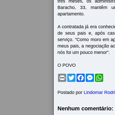
três meses, os administ
Baracho, 33, mantêm um
apartamento.
A contratada já era conhec
de seus pais e, após cas
serviço. "Como moro em a
meus pais, a negociação ac
nós foi um pouco menor".
O POVO
P
T
F
M
W
r
w
a
e
h
i
i
c
s
a
n
t
e
s
t
t
t
b
e
s
Postado por
Lindomar Rodr
e
o
n
A
r
o
g
p
k
e
p
Nenhum comentário:
r