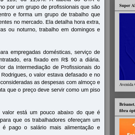
Super A
no por um grupo de profissionais que são
entro e forma um grupo de trabalho que
entes no mercado. Ela detalha hora extra,
oras ou noturno, trabalho em domingos e
para empregadas domésticas, serviço de
tratado, era fixado em R$ 90 a diária.
r da Intermediação de Profissionais do
Rodrigues, o valor estava defasado e no
m consideradas as despesas com almoço e
Avenida 
ta que o preço deve servir como um piso
Brisanet
fibra óp
e valor está um pouco abaixo do que é
 para que os trabalhadores ofereçam um
ois é pago o salário mais alimentação e