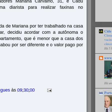
radores Mariana Carvalho, 31, e Cadú
a diarista para realizar faxinas no
ida de Mariana por ter trabalhado na casa
Cide
ar, decidiu acordar com a autônoma o
Câmar
partamento, que é menor que a casa dos
vacin
cânce
abou por ser diferente e o valor pago por
Há 5 
www.
Há um
igues
às
09:30:00
Port