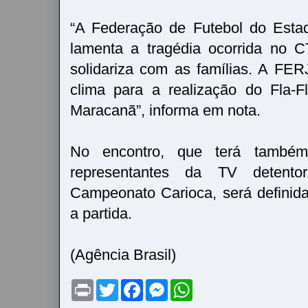
“A Federação de Futebol do Esta
lamenta a tragédia ocorrida no 
solidariza com as famílias. A FE
clima para a realização do Fla-F
Maracanã”, informa em nota.
No encontro, que terá também
representantes da TV detento
Campeonato Carioca, será definid
a partida.
(Agência Brasil)
P
T
F
M
W
r
w
a
e
h
i
i
c
s
a