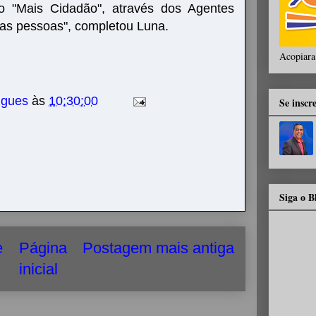
lo "Mais Cidadão", através dos Agentes
 das pessoas", completou Luna.
Acopiara
igues
às
10:30:00
Se inscr
Siga o 
e
Página
Postagem mais antiga
inicial