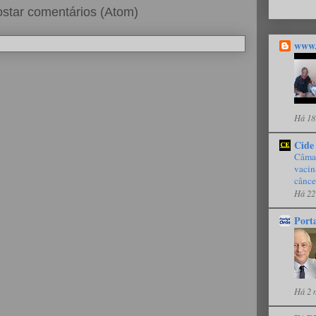
star comentários (Atom)
www.
Há 18
Cide
Câmar
vacin
cânce
Há 22
Port
Há 2 