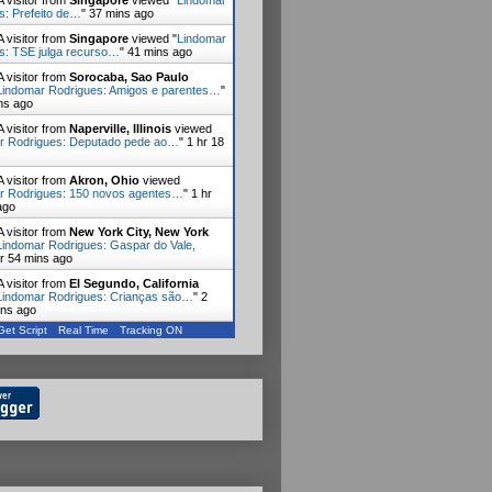
 visitor from
Singapore
viewed "
Lindomar
s: Prefeito de…
"
37 mins ago
 visitor from
Singapore
viewed "
Lindomar
s: TSE julga recurso…
"
41 mins ago
 visitor from
Sorocaba, Sao Paulo
Lindomar Rodrigues: Amigos e parentes…
"
ns ago
 visitor from
Naperville, Illinois
viewed
r Rodrigues: Deputado pede ao…
"
1 hr 18
 visitor from
Akron, Ohio
viewed
r Rodrigues: 150 novos agentes…
"
1 hr
ago
 visitor from
New York City, New York
Lindomar Rodrigues: Gaspar do Vale,
hr 54 mins ago
 visitor from
El Segundo, California
Lindomar Rodrigues: Crianças são…
"
2
ins ago
Get Script
Real Time
Tracking ON