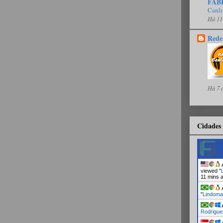
FAB
Canlı
Há 11
Rede
Há 7 
Cidades 
A
viewed "
11 mins 
A
"
Lindoma
A
Rodrigue