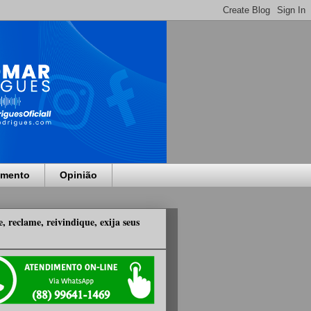
imento
Opinião
, reclame, reivindique, exija seus