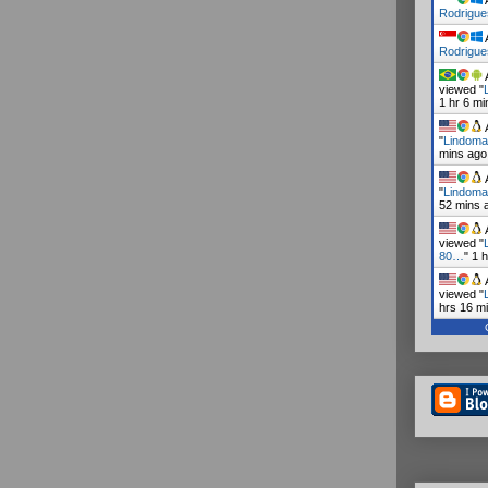
A
Rodrigue
A
Rodrigue
A
viewed "
1 hr 6 mi
A
"
Lindoma
mins ago
A
"
Lindoma
52 mins 
A
viewed "
80…
"
1 
A
viewed "
hrs 16 m