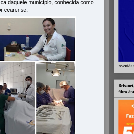
lica daquele município, conhecida como
or cearense.
Avenida 
Brisanet
fibra óp