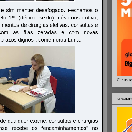
r, e sim manter desafogado. Fechamos o
elo 16º (décimo sexto) mês consecutivo,
mentos de cirurgias eletivas, consultas e
 com as filas zeradas e com novas
prazos dignos", comemorou Luna.
Clique n
Movelet
de qualquer exame, consultas e cirurgias
aense recebe os “encaminhamentos” no