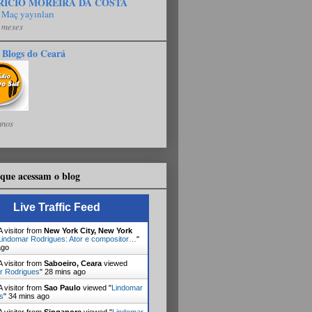
RÍCIO MOREIRA DA COSTA
 Maç yayınları
 meses
 Blogs do Ceará
anos
que acessam o blog
Live Traffic Feed
 visitor from
New York City, New York
Lindomar Rodrigues: Ator e compositor…
"
ago
 visitor from
Saboeiro, Ceara
viewed
r Rodrigues
"
28 mins ago
 visitor from
Sao Paulo
viewed "
Lindomar
s
"
34 mins ago