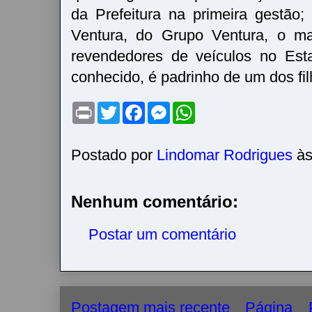
da Prefeitura na primeira gestão;
Ventura, do Grupo Ventura, o ma
revendedores de veículos no Est
conhecido, é padrinho de um dos fi
P
T
F
M
W
r
w
a
e
h
i
i
c
s
a
n
t
e
s
t
t
t
b
e
s
Postado por
Lindomar Rodrigues
à
e
o
n
A
r
o
g
p
k
e
p
r
Nenhum comentário:
Postar um comentário
Postagem mais recente
Página