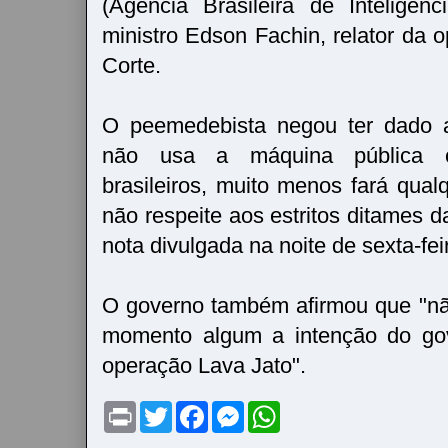
(Agência Brasileira de Inteligên
ministro Edson Fachin, relator da 
Corte.
O peemedebista negou ter dado 
não usa a máquina pública c
brasileiros, muito menos fará qual
não respeite aos estritos ditames d
nota divulgada na noite de sexta-feir
O governo também afirmou que "n
momento algum a intenção do go
operação Lava Jato".
P
T
F
M
W
r
w
a
e
h
i
i
c
s
a