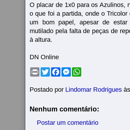
O placar de 1x0 para os Azulinos, n
o que foi a partida, onde o Tricol
um bom papel, apesar de estar
mutilado pela falta de peças de re
à altura.
DN Online
P
T
F
M
W
r
w
a
e
h
i
i
c
s
a
n
t
e
s
t
t
t
b
e
s
Postado por
Lindomar Rodrigues
à
e
o
n
A
r
o
g
p
k
e
p
r
Nenhum comentário:
Postar um comentário