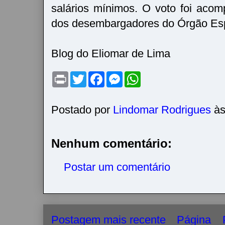
salários mínimos. O voto foi aco
dos desembargadores do Órgão Esp
Blog do Eliomar de Lima
P
T
F
M
W
r
w
a
e
h
i
i
c
s
a
n
t
e
s
t
t
t
b
e
s
Postado por
Lindomar Rodrigues
à
e
o
n
A
r
o
g
p
k
e
p
r
Nenhum comentário:
Postar um comentário
Postagem mais recente
Página