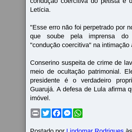
condução coercitiva do petista e
Letícia.
"Esse erro não foi perpetrado por n
que soube pela imprensa do
"condução coercitiva" na intimação 
Conserino suspeita de crime de la
meio de ocultação patrimonial. E
presidente é o verdadeiro propri
Guarujá. A defesa de Lula afirma 
imóvel.
P
T
F
M
W
r
w
a
e
h
i
i
c
s
a
n
t
e
s
t
t
t
b
e
s
Postado por
Lindomar Rodrigues
à