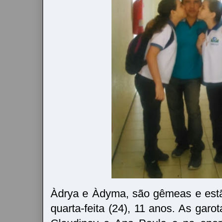
Àdrya e Àdyma, são gêmeas e est
quarta-feita (24), 11 anos. As garot